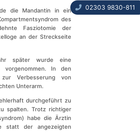
02303 9830-811
e die Mandantin in ein
e Kompartmentsyndrom des
dehnte Fasziotomie der
elloge an der Streckseite
Jahr später wurde eine
rm vorgenommen. In den
 zur Verbesserung von
echten Unterarm.
ehlerhaft durchgeführt zu
u spalten. Trotz richtiger
syndrom) habe die Ärztin
ie statt der angezeigten