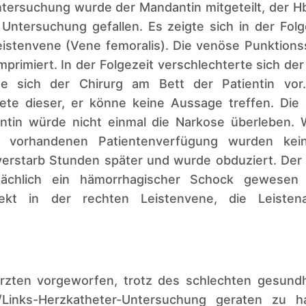
tersuchung wurde der Mandantin mitgeteilt, der Hb-
 Untersuchung gefallen. Es zeigte sich in der Folg
eistenvene (Vene femoralis). Die venöse Punktions
rimiert. In der Folgezeit verschlechterte sich der
te sich der Chirurg am Bett der Patientin vo
tete dieser, er könne keine Aussage treffen. Di
entin würde nicht einmal die Narkose überleben. 
der vorhandenen Patientenverfügung wurden ke
n verstarb Stunden später und wurde obduziert. De
sächlich ein hämorrhagischer Schock gewesen 
fekt in der rechten Leistenvene, die Leistena
rzten vorgeworfen, trotz des schlechten gesundhe
/Links-Herzkatheter-Untersuchung geraten zu ha