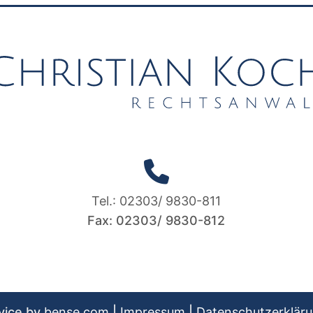
Tel.: 02303/ 9830-811
Fax: 02303/ 9830-812
vice by
bense.com
|
Impressum
|
Datenschutzerklär